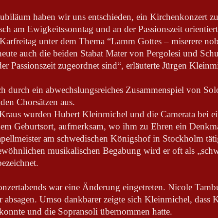
Jubiläum haben wir uns entschieden, ein Kirchenkonzert zu 
ch am Ewigkeitssonntag und an der Passionszeit orientiert.
 Karfreitag unter dem Thema “Lamm Gottes – miserere nobis
heute auch die beiden Stabat Mater von Pergolesi und Sc
 der Passionszeit zugeordnet sind“, erläuterte Jürgen Kleinm
ich durch ein abwechslungsreiches Zusammenspiel von Sol
den Chorsätzen aus.
raus wurden Hubert Kleinmichel und die Camerata bei ei
inem Geburtsort, aufmerksam, wo ihm zu Ehren ein Denkma
apellmeister am schwedischen Königshof in Stockholm täti
gewöhnlichen musikalischen Begabung wird er oft als „sch
ezeichnet.
onzertabends war eine Änderung eingetreten. Nicole Tamb
er absagen. Umso dankbarer zeigte sich Kleinmichel, dass 
n konnte und die Sopransoli übernommen hatte.