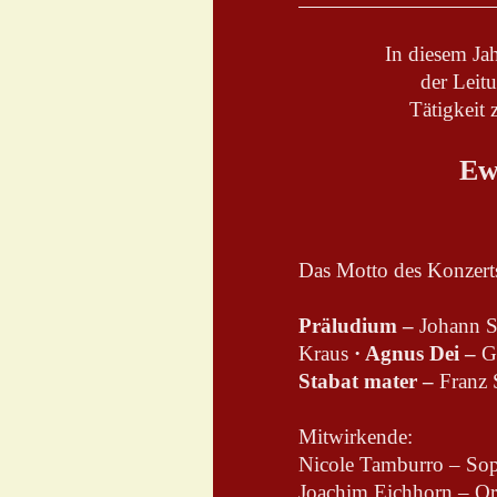
In diesem Jah
der Leit
Tätigkeit 
Ew
Das Motto des Konzert
Präludium –
Johann S
Kraus
· Agnus Dei –
Ge
Stabat mater –
Franz 
Mitwirkende:
Nicole Tamburro – Sopr
Joachim Eichhorn – Org