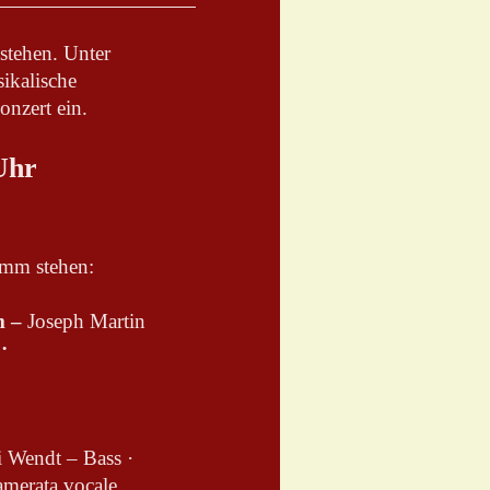
estehen. Unter
ikalische
onzert ein.
Uhr
amm stehen:
m –
Joseph Martin
i
·
i Wendt – Bass ·
amerata vocale