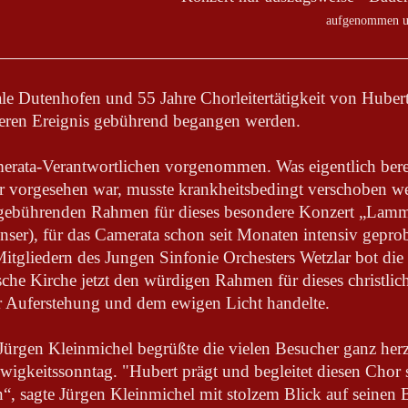
aufgenommen un
le Dutenhofen und 55 Jahre Chorleitertätigkeit von Hubert
eren Ereignis gebührend begangen werden.
merata-Verantwortlichen vorgenommen. Was eigentlich berei
r vorgesehen war, musste krankheitsbedingt verschoben wer
gebührenden Rahmen für dieses besondere Konzert „Lamm 
ser), für das Camerata schon seit Monaten intensiv geprobt
itgliedern des Jungen Sinfonie Orchesters Wetzlar bot die 
che Kirche jetzt den würdigen Rahmen für dieses christli
r Auferstehung und dem ewigen Licht handelte.
Jürgen Kleinmichel begrüßte die vielen Besucher ganz her
igkeitssonntag. "Hubert prägt und begleitet diesen Chor 
“, sagte Jürgen Kleinmichel mit stolzem Blick auf seinen 