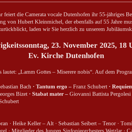
r feiert die Camerata vocale Dutenhofen ihr 55-jähriges B
ung von Hubert Kleinmichel, der ebenfalls auf 55 Jahre mus
zurückblickt, laden wir Sie herzlich zu unserem Jubiläumsk
igkeitssonntag, 23. November 2025, 18 
Ev. Kirche Dutenhofen
s lautet: „Lamm Gottes – Miserere nobis“. Auf dem Progr
ebastian Bach
· Tantum ergo –
Franz Schubert
· Requie
orges Bizet
· Stabat mater –
Giovanni Battista Pergoles
Schubert
an · Heike Keller – Alt · Sebastian Seibert – Tenor · Tom
el · Mitglieder des Jungen Sinfonieorchesters Wetzlar · C