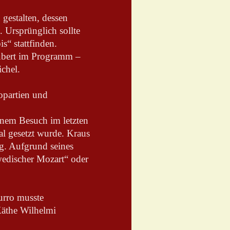
gestalten, dessen
 Ursprünglich sollte
“ stattfinden.
hubert im Programm –
ichel.
opartien und
nem Besuch im letzten
l gesetzt wurde. Kraus
g. Aufgrund seines
wedischer Mozart“ oder
urro musste
Käthe Wilhelmi